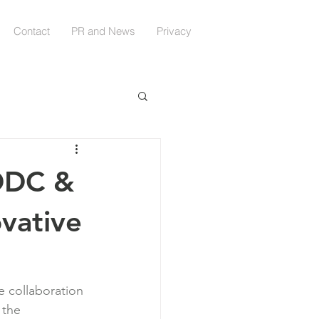
Contact
PR and News
Privacy
 DDC &
vative
e collaboration 
 the 