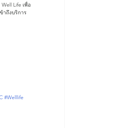
ll Life เพื่อ
้าถึงบริการ
C
#Welllife