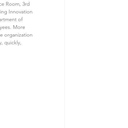
ce Room, 3rd 
ing Innovation 
rtment of 
yees. More 
e organization 
, quickly, 