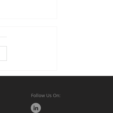
trace x Roche Thailand
 Ltd to support Herwill
aign for patients with
st Cancer
Follow Us On: