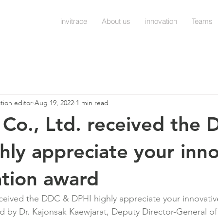
invitrace
About us
innovation
Teams
ation editor
Aug 19, 2022
1 min read
e Co., Ltd. received the
hly appreciate your inno
ation award
received the DDC & DPHI highly appreciate your innovativ
 by Dr. Kajonsak Kaewjarat, Deputy Director-General of