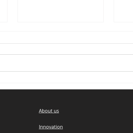
Invitrace vision of A.I.
Invi
Digital Biomarker : A new
Co.,
era for healthcare provider
camp
Brea
About us
Innovation