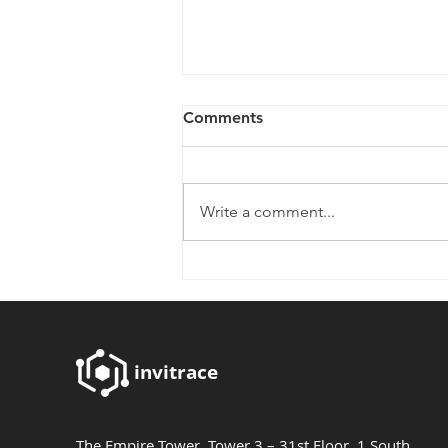
Comments
Write a comment...
Invitrace Co., Ltd. developed
a Telemedicine system for
Phyathai-Paolo Hospital
Group
invitrace
The Empire Tower, Tower 3 – 31st Floor, 1 South