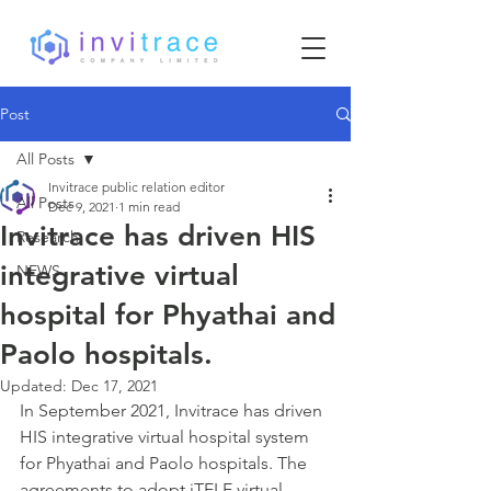
Post
All Posts
Invitrace public relation editor
All Posts
Dec 9, 2021
1 min read
Invitrace has driven HIS
Research
integrative virtual
NEWS
hospital for Phyathai and
Paolo hospitals.
Updated:
Dec 17, 2021
In September 2021, Invitrace has driven 
HIS integrative virtual hospital system 
for Phyathai and Paolo hospitals. The 
agreements to adopt iTELE virtual 