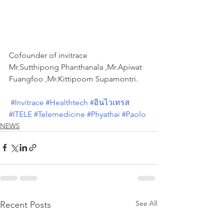
Cofounder of invitrace 
Mr.Sutthipong Phanthanala ,Mr.Apiwat 
Fuangfoo ,Mr.Kittipoom Supamontri.
#Invitrace
#Healthtech
#อินไวเทรส
#ITELE
#Telemedicine
#Phyathai
#Paolo
NEWS
See All
Recent Posts